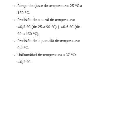
Rango de ajuste de temperatura: 25 °C a
150 °C.
Precisión de control de temperatura:
±0,3 °C (de 25 a 90 °C) | ±0.6 °C (de
90 a 150 °C).
Precisión de la pantalla de temperatura:
0,1 °C.
Uniformidad de temperatura a 37 °C:
±0,2 °C.
Rango de ajuste de tiempo: 0 min a 99
h 59 min,
Sensor externo: Sí.
Potencia: 100 W.
Pantalla: LED.
Voltaje / Frecuencia: 110/220 V, 50/60
Hz.
Dimensiones [Ancho x Profundidad x
Altura]: 290 x 210 x 120 mm.