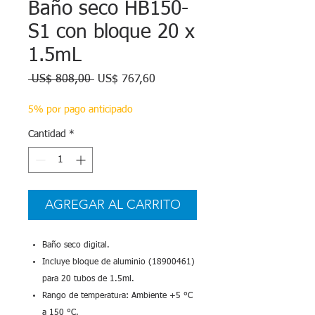
Baño seco HB150-
S1 con bloque 20 x
1.5mL
Precio
Precio
 US$ 808,00 
US$ 767,60
de
oferta
5% por pago anticipado
Cantidad
*
AGREGAR AL CARRITO
Baño seco digital.
Incluye bloque de aluminio (18900461)
para 20 tubos de 1.5ml.
Rango de temperatura: Ambiente +5 °C
a 150 °C.