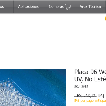
tos
Aplicaciones
Compras
Area Técnica
Placa 96 We
UV, No Esté
SKU: 3635
Preci
 US$ 736,12 
US$ 
5% por pago anticip