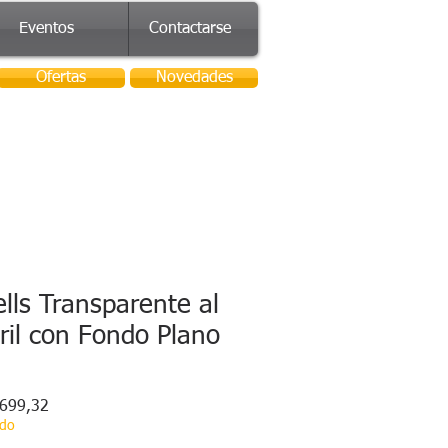
Eventos
Contactarse
Ofertas
Novedades
lls Transparente al
ril con Fondo Plano
o
Precio
699,32
de
ado
oferta