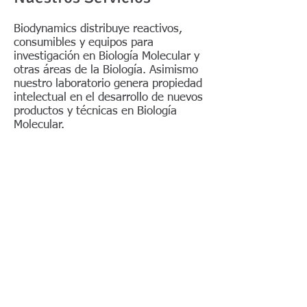
Biodynamics distribuye reactivos,
consumibles y equipos para
investigación en Biología Molecular y
otras áreas de la Biología. Asimismo
nuestro laboratorio genera propiedad
intelectual en el desarrollo de nuevos
productos y técnicas en Biología
Molecular.
Además de ofrecer nuestros propios
productos, representamos en
Argentina a las reconocidas marcas
Promega, Corning, Axygen, Labnet,
IDT, Bode Technology, Novas Bio,
PCR Biosystems,
Bio Molecular
Systems, MicroRead, Blue-Ray
Biotech y DLAB Scientific.
Biología Molecular • Biología Celular • ​
Investigación Forense • Bases de Datos