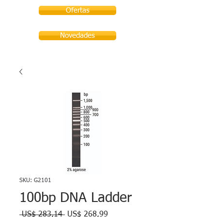
Ofertas
Novedades
SKU: G2101
100bp DNA Ladder
Precio
Precio
 US$ 283,14 
US$ 268,99