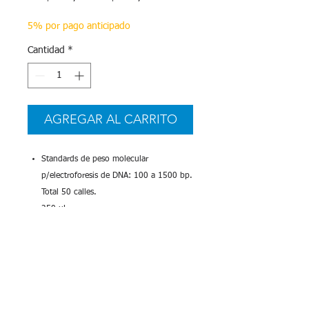
de
oferta
5% por pago anticipado
Cantidad
*
AGREGAR AL CARRITO
Standards de peso molecular
p/electroforesis de DNA: 100 a 1500 bp.
Total 50 calles.
250 uL
Promega
Más Info
Especificaciones