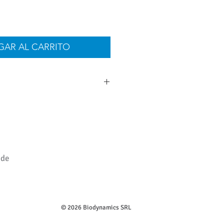
GAR AL CARRITO
 de
en US dólares y con IVA incluido
© 2026 Biodynamics SRL