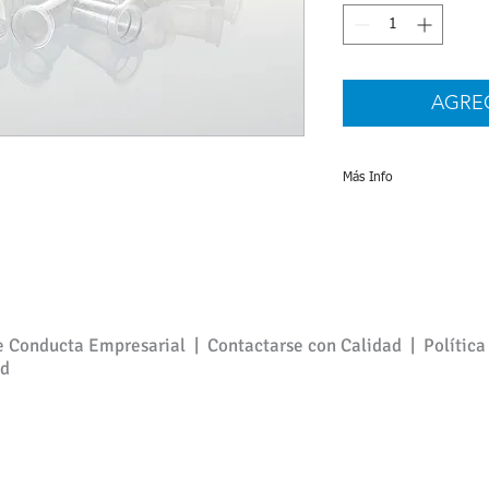
AGRE
Más Info
Protocolo
e Conducta Empresarial |
Contactarse con Calidad
|
Política
ad
en Investigación y Forense. No para Diagnóstico. Todos los precios 