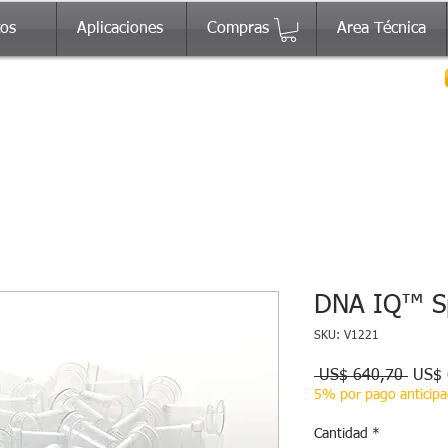
tos
Aplicaciones
Compras
Area Técnica
DNA IQ™ Sp
SKU: V1221
Preci
 US$ 640,70 
US$ 
5% por pago anticip
Cantidad
*