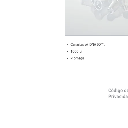
Canastas p/ DNA IQ™.
1000 u
Promega
Código d
Privacid
Productos para Uso Exclusivo 