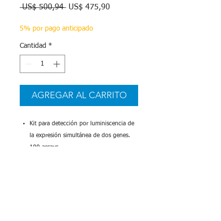
Precio
Precio
 US$ 500,94 
US$ 475,90
de
oferta
5% por pago anticipado
Cantidad
*
AGREGAR AL CARRITO
Kit para detección por luminiscencia de
la expresión simultánea de dos genes.
100 assays
Promega
Más Info
Protocolo