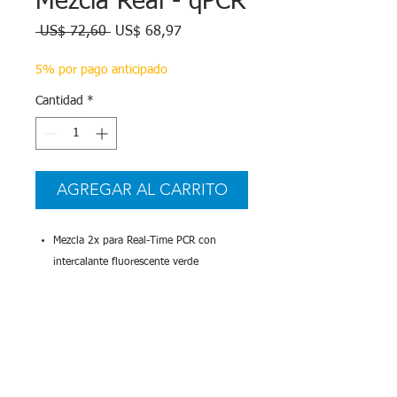
Mezcla Real - qPCR
Precio
Precio
 US$ 72,60 
US$ 68,97
de
oferta
5% por pago anticipado
Cantidad
*
AGREGAR AL CARRITO
Mezcla 2x para Real-Time PCR con
intercalante fluorescente verde
100 rxn
Biodynamics
Más Info
Protocolo