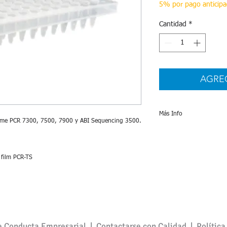
5% por pago anticip
Cantidad
*
AGRE
Más Info
Time PCR 7300, 7500, 7900 y ABI Sequencing 3500.
Especificaciones
 film PCR-TS
e Conducta Empresarial |
Contactarse con Calidad
|
Política