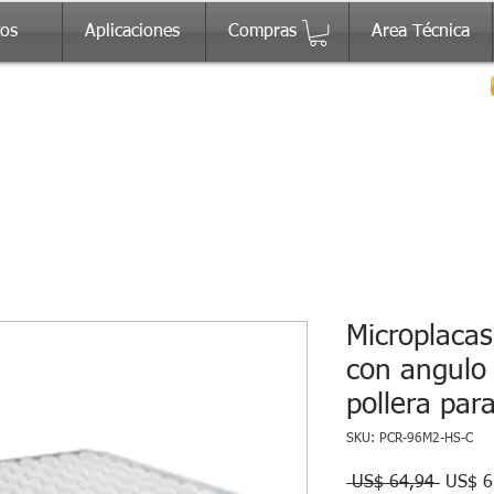
tos
Aplicaciones
Compras
Area Técnica
Microplaca
con angulo 
pollera par
SKU: PCR-96M2-HS-C
Precio
 US$ 64,94 
US$ 6