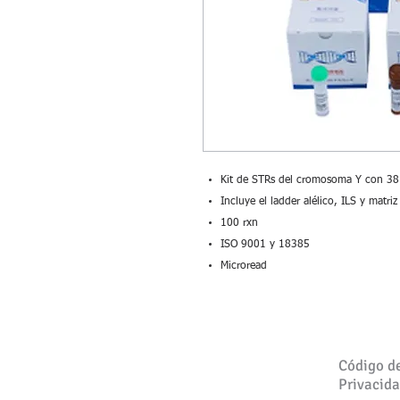
Kit de STRs del cromosoma Y con 38 
Incluye el ladder alélico, ILS y matriz
100 rxn
ISO 9001 y 18385
Microread
Código d
Privacid