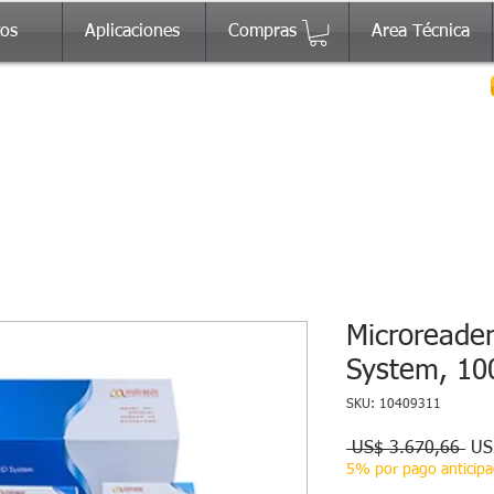
tos
Aplicaciones
Compras
Area Técnica
Microreade
System, 10
SKU: 10409311
Pre
 US$ 3.670,66 
US
5% por pago anticip