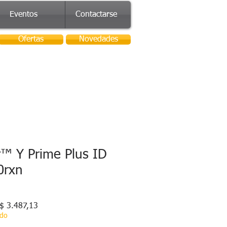
Eventos
Contactarse
Ofertas
Novedades
r™ Y Prime Plus ID
0rxn
cio
Precio
$ 3.487,13
de
ado
oferta