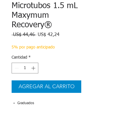
Microtubos 1.5 mL
Maxymum
Recovery®
Precio
Precio
 US$ 44,46 
US$ 42,24
de
oferta
5% por pago anticipado
Cantidad
*
AGREGAR AL CARRITO
Graduados
Maxymum Recovery®
250/bolsa
Axygen