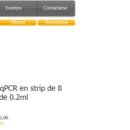
Eventos
Contactarse
Ofertas
Novedades
qPCR en strip de 8
de 0.2ml
Precio
6,06
de
ado
oferta