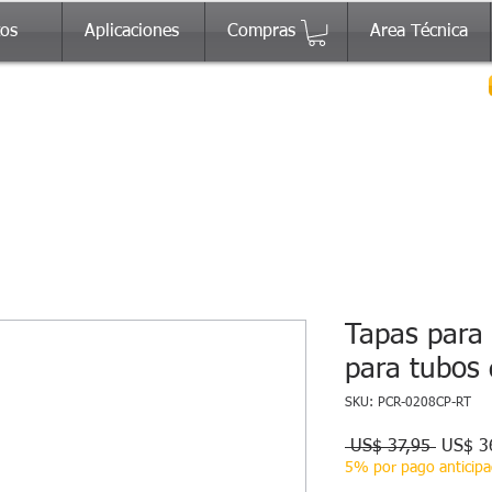
tos
Aplicaciones
Compras
Area Técnica
Tapas para 
para tubos 
SKU: PCR-0208CP-RT
Precio
 US$ 37,95 
US$ 3
5% por pago anticip