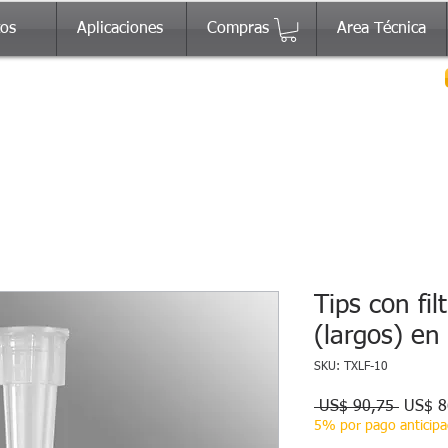
tos
Aplicaciones
Compras
Area Técnica
Tips con fil
(largos) en
SKU: TXLF-10
Precio
 US$ 90,75 
US$ 8
5% por pago anticip