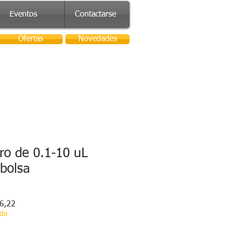
Eventos
Contactarse
Ofertas
Novedades
tro de 0.1-10 uL
 bolsa
Precio
6,22
de
ado
oferta