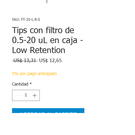
SKU: FT-20-L-R-S
Tips con filtro de
0.5-20 uL en caja -
Low Retention
Precio
Precio
 US$ 13,31 
US$ 12,65
de
oferta
5% por pago anticipado
Cantidad
*
AGREGAR AL CARRITO
Universales