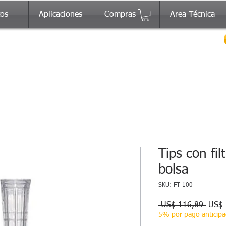
tos
Aplicaciones
Compras
Area Técnica
Tips con fi
bolsa
SKU: FT-100
Preci
 US$ 116,89 
US$ 
5% por pago anticip