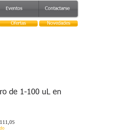
Eventos
Contactarse
Ofertas
Novedades
ltro de 1-100 uL en
o
Precio
111,05
de
ado
oferta