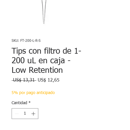
SKU: FT-200-L-R-S
Tips con filtro de 1-
200 uL en caja -
Low Retention
Precio
Precio
 US$ 13,31 
US$ 12,65
de
oferta
5% por pago anticipado
Cantidad
*