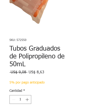
SKU: 572550
Tubos Graduados
de Polipropileno de
50mL
Precio
Precio
 US$ 9,08 
US$ 8,63
de
oferta
5% por pago anticipado
Cantidad
*