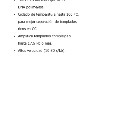
100x más fidelidad que la Taq
DNA polimerasa.
Ciclado de temperatura hasta 100 °C,
para mejor separación de templados
ricos en GC.
Amplifica templados complejos y
hasta 17.5 kb o más.
Altos velocidad (10-30 s/kb).
Amplificación eficiente y específica para
templados ricos en GC y AT.
Genera extremos romos en 3'.
Buffer incluye dNTPs.
100 u
PCR Biosystems
Más Info
Especificaciones