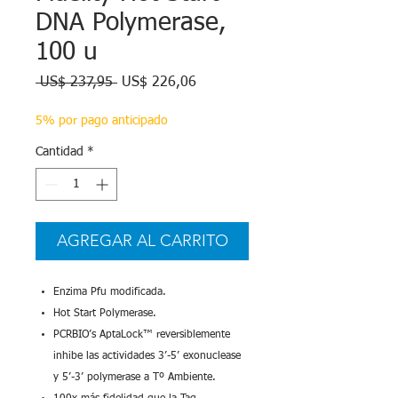
DNA Polymerase,
100 u
Precio
Precio
 US$ 237,95 
US$ 226,06
de
oferta
5% por pago anticipado
Cantidad
*
AGREGAR AL CARRITO
Enzima Pfu modificada.
Hot Start Polymerase.
PCRBIO’s AptaLock™ reversiblemente
inhibe las actividades 3’-5’ exonuclease
y 5’-3’ polymerase a Tº Ambiente.